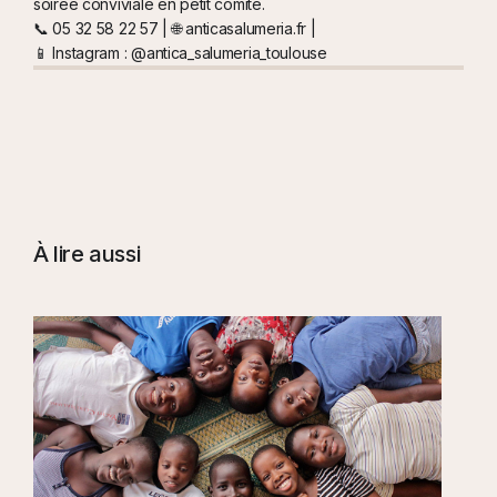
soirée conviviale en petit comité.
📞 05 32 58 22 57 | 🌐 anticasalumeria.fr |
📱 Instagram : @antica_salumeria_toulouse
À lire aussi