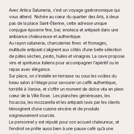
Avec Antica Salumeria, c’est un voyage gastronomique qui
vous attend. Nichée au cœur du quartier des Arts, à deux
pas de la place Saint-Étienne, cette adresse unique
conjugue épicerie fine, bar, enoteca et antipasti dans une
ambiance chaleureuse et authentique.
Au rayon salumeria, charcuteries fines et fromages,
multitude antipasti s’alignent aux côtés d’une belle sélection
de pâtes sèches, pesto, huiles et vinaigres. La cave propose
vins et spiritueux italiens pour accompagner l’apéritif ou le
repas avec élégance.
Sur place, on s’installe en terrasse ou sous les voûtes du
beau salon à l’étage pour savourer un caffè authentique,
torréfié à Venise, et s’offrir un moment de dolce vita en plein
cœur de la Ville Rose. Les planches généreuses, les
focaccia, les mozzarella et les antipasti ravis par les clients
témoignent d’une cuisine sincère et de produits
soigneusement sourcés.
Le personnel y est réputé pour son accueil chaleureux, et
l’endroit se prête aussi bien à une pause café qu’à une