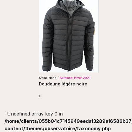
Stone Island /
Automne-Hiver 2021
Doudoune légère noire
€
: Undefined array key 0 in
/home/clients/055b04c7145949eeda13289a16586b37/s
content/themes/observatoire/taxonomy.php