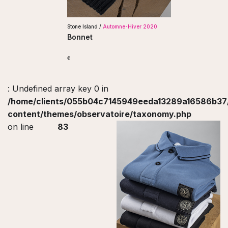
Stone Island /
Automne-Hiver 2020
Bonnet
€
: Undefined array key 0 in
/home/clients/055b04c7145949eeda13289a16586b37/s
content/themes/observatoire/taxonomy.php
on line
83