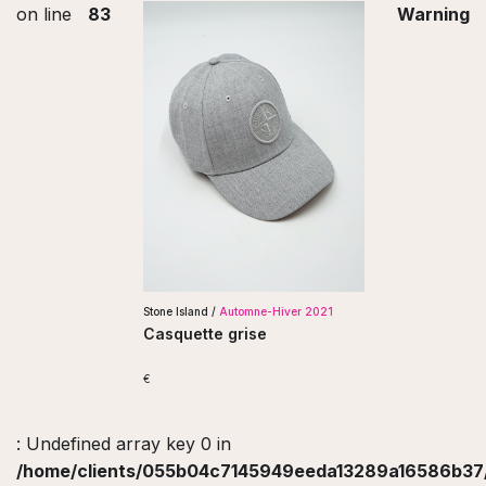
on line
83
Warning
Stone Island /
Automne-Hiver 2021
Casquette grise
€
: Undefined array key 0 in
/home/clients/055b04c7145949eeda13289a16586b37/s