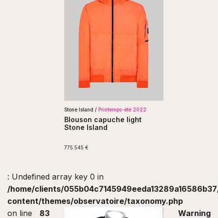
Stone Island /
Printemps-été 2022
Blouson capuche light
Stone Island
775
545
€
: Undefined array key 0 in
/home/clients/055b04c7145949eeda13289a16586b37/s
content/themes/observatoire/taxonomy.php
on line
83
Warning