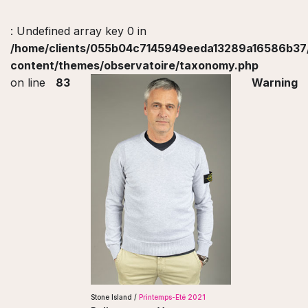
: Undefined array key 0 in
/home/clients/055b04c7145949eeda13289a16586b37/s
content/themes/observatoire/taxonomy.php
on line
83
Warning
Stone Island /
Printemps-Eté 2021