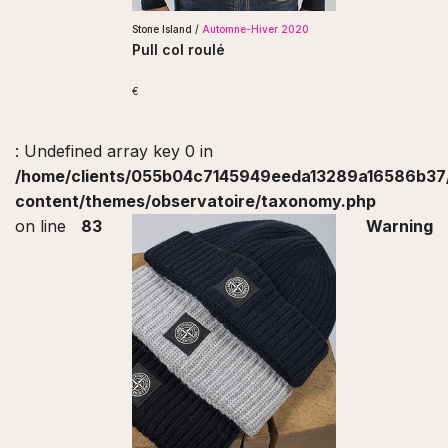
Stone Island /
Automne-Hiver 2020
Pull col roulé
€
: Undefined array key 0 in
/home/clients/055b04c7145949eeda13289a16586b37/s
content/themes/observatoire/taxonomy.php
on line
83
Warning