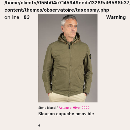
/home/clients/055b04c7145949eeda13289a16586b37/s
content/themes/observatoire/taxonomy.php
on line
83
Warning
Stone Island /
Automne-Hiver 2020
Blouson capuche amovible
€