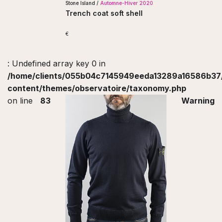
Stone Island /
Automne-Hiver 2020
Trench coat soft shell
€
: Undefined array key 0 in
/home/clients/055b04c7145949eeda13289a16586b37/s
content/themes/observatoire/taxonomy.php
on line
83
Warning