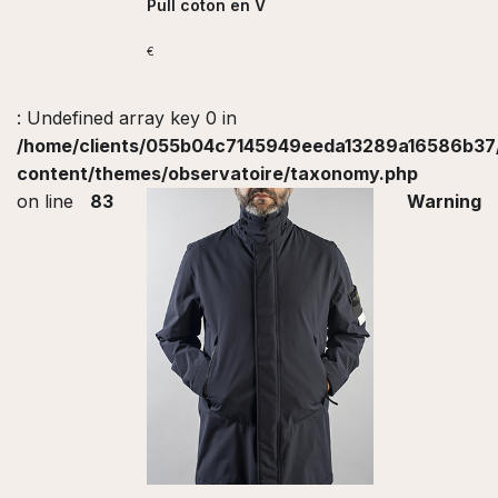
Pull coton en V
€
: Undefined array key 0 in
/home/clients/055b04c7145949eeda13289a16586b37/s
content/themes/observatoire/taxonomy.php
on line
83
Warning